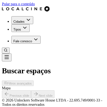
Pular para o conteúdo
Cidades
Tipos
Fale conosco
Buscar espaços
Filtros avançados
Mapa
Previous slide
Next slide
©
2026
Unlockers Software House LTDA
-
22.695.749/0001-33
-
Todos os direitos reservados