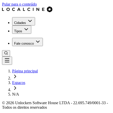
Pular para o conteúdo
Cidades
Tipos
Fale conosco
Página principal
Espaços
N/A
©
2026
Unlockers Software House LTDA
-
22.695.749/0001-33
-
Todos os direitos reservados