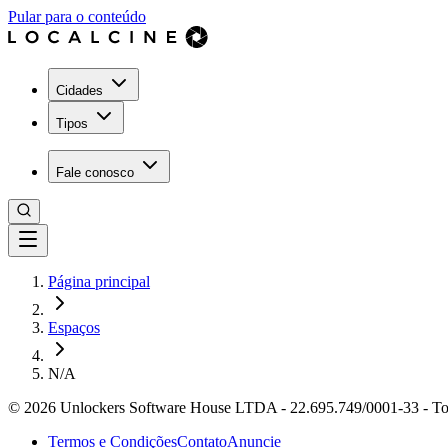
Pular para o conteúdo
Cidades
Tipos
Fale conosco
Página principal
Espaços
N/A
©
2026
Unlockers Software House LTDA
-
22.695.749/0001-33
-
To
Termos e Condições
Contato
Anuncie