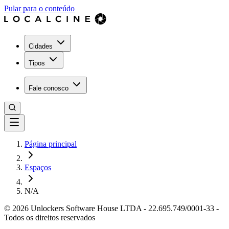
Pular para o conteúdo
Cidades
Tipos
Fale conosco
Página principal
Espaços
N/A
©
2026
Unlockers Software House LTDA
-
22.695.749/0001-33
-
Todos os direitos reservados