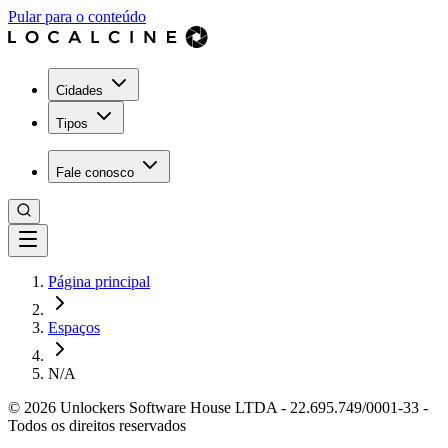
Pular para o conteúdo
Cidades
Tipos
Fale conosco
Página principal
Espaços
N/A
©
2026
Unlockers Software House LTDA
-
22.695.749/0001-33
-
Todos os direitos reservados